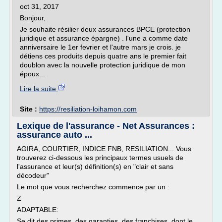
oct 31, 2017
Bonjour,
Je souhaite résilier deux assurances BPCE (protection
juridique et assurance épargne) . l'une a comme date
anniversaire le 1er fevrier et l'autre mars je crois. je
détiens ces produits depuis quatre ans le premier fait
doublon avec la nouvelle protection juridique de mon
époux...
Lire la suite
Site :
https://resiliation-loihamon.com
Lexique de l'assurance - Net Assurances :
assurance auto ...
AGIRA, COURTIER, INDICE FNB, RESILIATION... Vous
trouverez ci-dessous les principaux termes usuels de
l'assurance et leur(s) définition(s) en "clair et sans
décodeur"
Le mot que vous recherchez commence par un :
Z
ADAPTABLE:
Se dit des primes, des garanties, des franchises, dont le