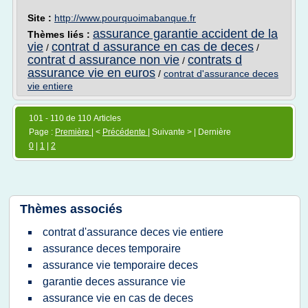
Site :
http://www.pourquoimabanque.fr
assurance garantie accident de la
Thèmes liés :
vie
contrat d assurance en cas de deces
/
/
contrat d assurance non vie
contrats d
/
assurance vie en euros
/
contrat d'assurance deces
vie entiere
101 - 110 de 110 Articles
Page :
Première
| <
Précédente
| Suivante > | Dernière
0
|
1
|
2
Thèmes associés
contrat d'assurance deces vie entiere
assurance deces temporaire
assurance vie temporaire deces
garantie deces assurance vie
assurance vie en cas de deces