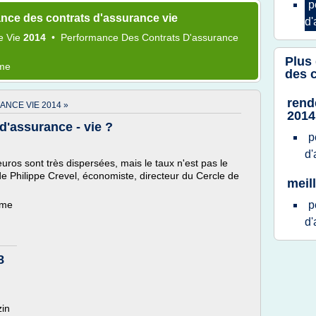
p
nce des contrats d'assurance vie
d'
e Vie
2014
•
Performance
Des
Contrats D'assurance
Plus
ème
des c
rend
NCE VIE 2014 »
2014
d'assurance - vie ?
p
d'
os sont très dispersées, mais le taux n'est pas le
 de Philippe Crevel, économiste, directeur du Cercle de
meil
ème
p
d'
8
in