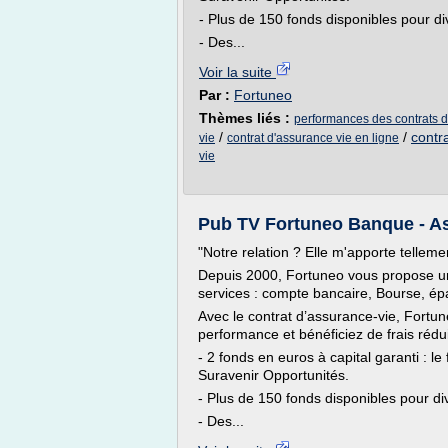
- Plus de 150 fonds disponibles pour div
- Des...
Voir la suite
Par :
Fortuneo
Thèmes liés :
performances des contrats d
/
/
contr
vie
contrat d'assurance vie en ligne
vie
Pub TV Fortuneo Banque - As
"Notre relation ? Elle m'apporte telleme
Depuis 2000, Fortuneo vous propose u
services : compte bancaire, Bourse, ép
Avec le contrat d’assurance-vie, Fortune
performance et bénéficiez de frais rédui
- 2 fonds en euros à capital garanti : 
Suravenir Opportunités.
- Plus de 150 fonds disponibles pour dive
- Des...