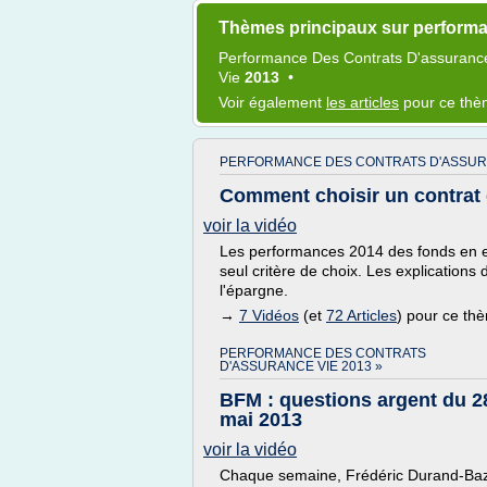
Thèmes principaux sur performa
Performance
Des
Contrats D'assuranc
Vie
2013
•
Voir également
les articles
pour ce th
PERFORMANCE DES CONTRATS D'ASSURA
Comment choisir un contrat 
voir la vidéo
Les performances 2014 des fonds en eur
seul critère de choix. Les explications
l'épargne.
→
7 Vidéos
(et
72 Articles
) pour ce th
PERFORMANCE DES CONTRATS
D'ASSURANCE VIE 2013 »
BFM : questions argent du 2
mai 2013
voir la vidéo
Chaque semaine, Frédéric Durand-Baz