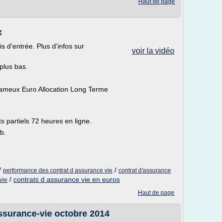
Haut de page
x
s d'entrée. Plus d'infos sur
voir la vidéo
 plus bas.
e fameux Euro Allocation Long Terme
ts partiels 72 heures en ligne.
b.
/
/
performance des contrat d assurance vie
contrat d'assurance
/
contrats d assurance vie en euros
vie
Haut de page
surance-vie octobre 2014