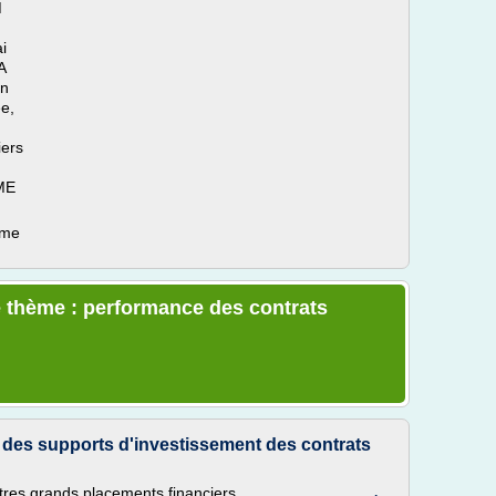
M
i
A
un
ée,
iers
PME
ème
e thème : performance des contrats
 des supports d'investissement des contrats
tres grands placements financiers