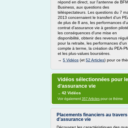
répond en direct, sur l'antenne de BF
Business, aux questions des
téléspectateurs. Les questions du 7 ma
2013 concernaient le transfert d'un PE
de plus de 8 ans, les performances d'
contrat d'assurance vie à gestion pilot
les conséquences d'une mise en
disponibilité, obtenir des revenus régul
pour la retraite, les performances d'un
compte à terme, la création du PEA-
et les plus-values boursières.
→
5 Vidéos
(et
52 Articles
) pour ce th
Vidéos sélectionnées pour l
d'assurance vie
42 Vidéos
→
Voir également
357 Articles
pour ce thème
Placements financiers au travers
d'assurance vie
Découvrez les caractéristiques des qua