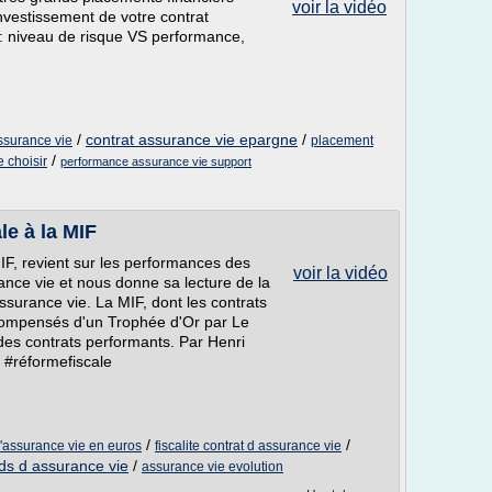
voir la vidéo
nvestissement de votre contrat
 : niveau de risque VS performance,
/
contrat assurance vie epargne
/
ssurance vie
placement
/
e choisir
performance assurance vie support
le à la MIF
MIF, revient sur les performances des
voir la vidéo
ance vie et nous donne sa lecture de la
'assurance vie. La MIF, dont les contrats
compensés d'un Trophée d'Or par Le
des contrats performants. Par Henri
 #réformefiscale
/
/
'assurance vie en euros
fiscalite contrat d assurance vie
ds d assurance vie
/
assurance vie evolution