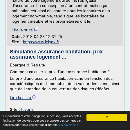
nature de votre logement qui définit l'obligation
d'assurance. La souscription à un contrat multirisque
habitation est ainsi obligatoire pour les locataires d'un
logement non-meublé, tandis que les locataires de
logement meublé et les propriétaires ont le...
Lire la suite
Date:
2018-04-23 12:31:25
Site :
https://www.lelynx.fr
Simulation assurance habitation, prix
assurance logement ...
Epargne & Retraite
Comment calculer le prix d'une assurance habitation ?
Le prix d'une assurance habitation varie en fonction des
caractéristiques de l'immeuble, de la valeur des biens, ainsi
que de l'étendue de la couverture des risques (dégâts...
Lire la suite
Site :
foyer.lu
En poursuivant votre navigation sur ce site, vous acceptez
Thèmes liés :
simulateur d'assurance habitation
/
X
l'utilisation de cookies pour vous proposer des contenus et
devis d'assurance
simulation d assurance habitation
/
services adaptés à vos centres d'intérêts.
En savoir plus
habitation en ligne
/
/
simulation devis assurance habitation