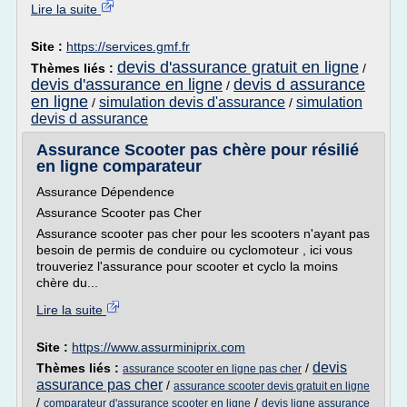
Lire la suite
Site :
https://services.gmf.fr
devis d'assurance gratuit en ligne
Thèmes liés :
/
devis d'assurance en ligne
devis d assurance
/
en ligne
simulation devis d'assurance
simulation
/
/
devis d assurance
Assurance Scooter pas chère pour résilié
en ligne comparateur
Assurance Dépendence
Assurance Scooter pas Cher
Assurance scooter pas cher pour les scooters n'ayant pas
besoin de permis de conduire ou cyclomoteur , ici vous
trouveriez l'assurance pour scooter et cyclo la moins
chère du...
Lire la suite
Site :
https://www.assurminiprix.com
devis
Thèmes liés :
/
assurance scooter en ligne pas cher
assurance pas cher
/
assurance scooter devis gratuit en ligne
/
/
comparateur d'assurance scooter en ligne
devis ligne assurance