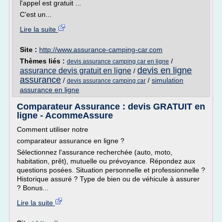
l'appel est gratuit ...
C'est un...
Lire la suite
Site :
http://www.assurance-camping-car.com
Thèmes liés :
/
devis assurance camping car en ligne
devis en ligne
assurance devis gratuit en ligne
/
assurance
/
/
simulation
devis assurance camping car
assurance en ligne
Comparateur Assurance : devis GRATUIT en
ligne - AcommeAssure
Comment utiliser notre
comparateur assurance en ligne ?
Sélectionnez l'assurance recherchée (auto, moto,
habitation, prêt), mutuelle ou prévoyance. Répondez aux
questions posées. Situation personnelle et professionnelle ?
Historique assuré ? Type de bien ou de véhicule à assurer
? Bonus...
Lire la suite