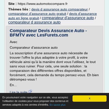
Site :
https://www.automotocompare.fr
Thèmes liés :
devis d assurance auto comparateur
/
comparateur d'assurance auto gratuit
/
devis d'assurance
comparateur d'assurance auto
auto en ligne gratuit
/
/
comparateur d assurance auto
Comparateur Devis Assurance Auto -
BFMTV avec LesFurets.com
Avec
Comparateur d'assurance auto
La souscription d'une assurance auto nécessite de
trouver l'offre la plus adaptée à votre profil, à votre
véhicule ainsi qu'à la manière dont vous l'utilisez, le tout
sans vous ruiner. Pour cela, une seule solution : la
comparaison des différentes offres disponibles, et
forcément, cela demande du temps pensez-vous. Eh bien
détrompez-vous !
En...
Lire la suite
En poursuivant votre navigation sur ce site, vous acceptez
Date:
2018-04-11 05:39:05
X
l'utilisation de cookies pour vous proposer des contenus et
Site :
http://www.bfmtv.com
services adaptés à vos centres d'intérêts.
En savoir plus