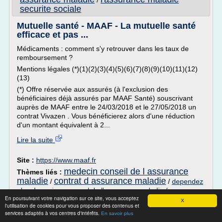
/
securite sociale
Mutuelle santé - MAAF - La mutuelle santé
efficace et pas ...
Médicaments : comment s'y retrouver dans les taux de
remboursement ?
Mentions légales (*)(1)(2)(3)(4)(5)(6)(7)(8)(9)(10)(11)(12)
(13)
(*) Offre réservée aux assurés (à l'exclusion des
bénéficiaires déjà assurés par MAAF Santé) souscrivant
auprès de MAAF entre le 24/03/2018 et le 27/05/2018 un
contrat Vivazen . Vous bénéficierez alors d'une réduction
d'un montant équivalent à 2...
Lire la suite
Site :
https://www.maaf.fr
medecin conseil de l assurance
Thèmes liés :
maladie
contrat d assurance maladie
/
/
dependez
plus du regime general de l'assurance maladie
/
En poursuivant votre navigation sur ce site, vous acceptez
consulter les remboursement de l assurance
X
l'utilisation de cookies pour vous proposer des contenus et
maladie
cours sur l assurance maladie
/
services adaptés à vos centres d'intérêts.
En savoir plus