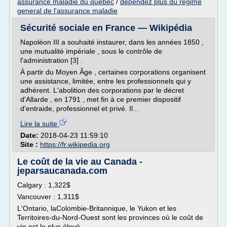
assurance maladie du quebec
/
dependez plus du regime
general de l'assurance maladie
Sécurité sociale en France — Wikipédia
Napoléon III a souhaité instaurer, dans les années 1850 ,
une mutualité impériale , sous le contrôle de
l'administration [3] .
À partir du Moyen Âge , certaines corporations organisent
une assistance, limitée, entre les professionnels qui y
adhèrent. L'abolition des corporations par le décret
d'Allarde , en 1791 , met fin à ce premier dispositif
d'entraide, professionnel et privé. Il...
Lire la suite
Date:
2018-04-23 11:59:10
Site :
https://fr.wikipedia.org
Le coût de la vie au Canada -
jeparsaucanada.com
Calgary : 1,322$
Vancouver : 1,311$
L'Ontario, laColombie-Britannique, le Yukon et les
Territoires-du-Nord-Ouest sont les provinces où le coût de
vie est le plus élevé.