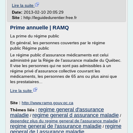
Lire la suite
Date:
2013-02-10 20:05:29
Site :
http://leguidedurentier.free.fr
Prime annuelle | RAMQ
La prime du régime public
En général, les personnes couvertes par le régime
public Régime public
Le régime public d'assurance médicaments est celui
administré par la Régie de l'assurance maladie du Québec.
Il vise les personnes qui ne sont pas admissibles à un
régime privé d'assurance collective couvrant les
médicaments, les personnes de 65 ans ou plus ainsi que
les prestataires...
Lire la suite
Site :
http://www.ramq.gouv.qc.ca
regime general d'assurance
Thèmes liés :
maladie
regime general d assurance maladie
/
/
dependez plus du regime general de l'assurance maladie
/
regime general de l'assurance maladie
regime
/
general de l assurance maladie