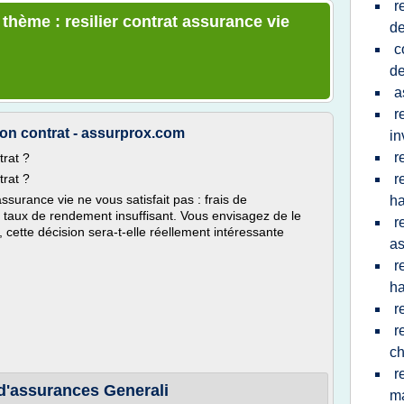
r
 thème : resilier contrat assurance vie
d
c
d
a
r
 son contrat - assurprox.com
in
r
trat ?
trat ?
r
ssurance vie ne vous satisfait pas : frais de
ha
, taux de rendement insuffisant. Vous envisagez de le
r
as, cette décision sera-t-elle réellement intéressante
as
r
ha
r
r
ch
r
 d'assurances Generali
m