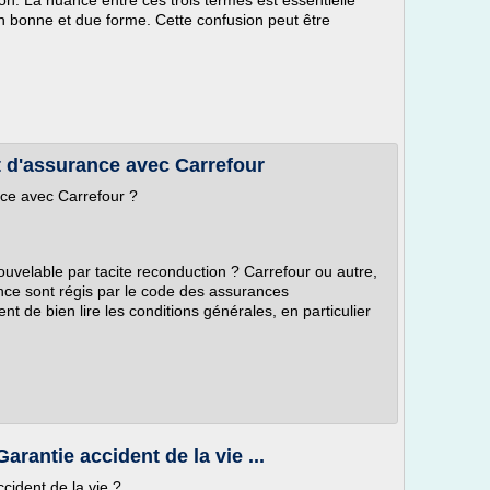
tion. La nuance entre ces trois termes est essentielle
en bonne et due forme. Cette confusion peut être
t d'assurance avec Carrefour
nce avec Carrefour ?
ouvelable par tacite reconduction ? Carrefour ou autre,
ance sont régis par le code des assurances
nt de bien lire les conditions générales, en particulier
arantie accident de la vie ...
cident de la vie ?