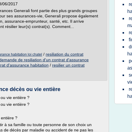
28/06/2017
r
ances Generali font partie des plus grands groupes
h
our ses assurances-vie, Generali propose également
r
n, assurance-emprunteur, santé, etc. Il arrive
m
t résilier leur(s) contrat(s). Comment...
r
f
d
ha
/
resiliation du contrat
urance habitation loi chatel
demande de resiliation d'un contrat d'assurance
p
ntrat d'assurance habitation
/
resilier un contrat
as
s
vi
ce décès ou vie entière
r
ha
ou vie entière ?
ou vie entière ?
 entière ?
ir à sa famille ou toute personne de son choix un
cas de décès par maladie ou accident de ne pas les