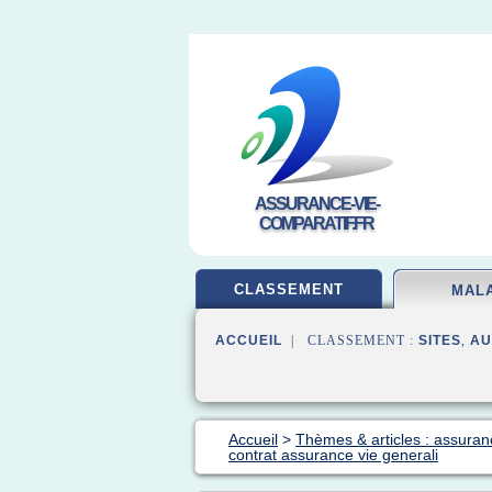
ASSURANCE-VIE-
COMPARATIF.FR
CLASSEMENT
MAL
ACCUEIL
| CLASSEMENT :
SITES
,
AU
Accueil
>
Thèmes & articles : assura
contrat assurance vie generali