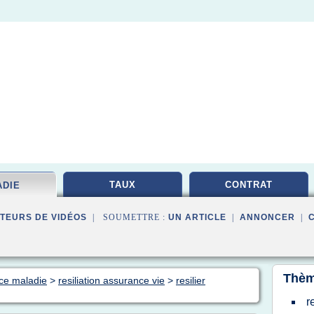
TAUX
CONTRAT
ADIE
TEURS DE VIDÉOS
| SOUMETTRE :
UN ARTICLE
|
ANNONCER
|
Thèm
nce maladie
>
resiliation assurance vie
>
resilier
r