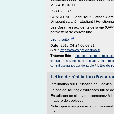
MIS À JOUR LE :
PARTAGER :
CONCERNE : Agriculteur | Artisan-Comme
Dirigeant salarié | Etudiant | Fonctionnai
Les Garanties accidents de la vie (GAV)
permettent de couvrir une...
Lire la suite
Date:
2018-04-24 06:07:21
Site :
https://www.previssima.fr
Thèmes liés :
modele de lettre de resiliati
/
contrat d'assurance auto loi chatel
lettre res
/
lettre de r
contrat assurance accidents vie
Lettre de résiliation d’assu
Information sur l'utilisation de Cookies
Le site de Touring Assurances utilise de
En utilisant ce site, vous consentez à l
matière de cookies .
Notez que vous pouvez à tout moment ch
OK