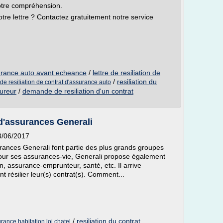
votre compréhension.
tre lettre ? Contactez gratuitement notre service
ssurance auto avant echeance
/
lettre de resiliation de
/
resiliation du
de resiliation de contrat d'assurance auto
sureur
/
demande de resiliation d'un contrat
d'assurances Generali
8/06/2017
ances Generali font partie des plus grands groupes
our ses assurances-vie, Generali propose également
n, assurance-emprunteur, santé, etc. Il arrive
 résilier leur(s) contrat(s). Comment...
/
resiliation du contrat
urance habitation loi chatel