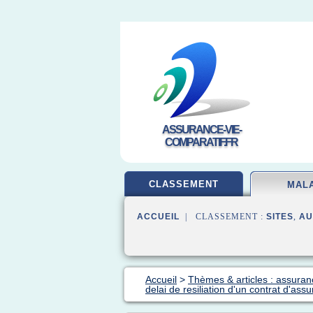
ASSURANCE-VIE-
COMPARATIF.FR
CLASSEMENT
MAL
ACCUEIL
| CLASSEMENT :
SITES
,
AU
Accueil
>
Thèmes & articles : assura
delai de resiliation d'un contrat d'ass