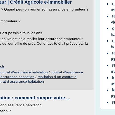
ur | Crédit Agricole e-immobilier
r
 > Quand peut-on résilier son assurance emprunteur ?
as
r
emprunteur ?
vi
d
r est possible tous les ans
ha
r pouvaient déjà résilier leur assurance-emprunteur
r
 de leur offre de prêt. Cette faculté était prévue par la
h
r
a
r
.fr
m
 contrat d'assurance habitation
/
contrat d'assurance
 d'assurance habitation
/
resiliation d un contrat d
l
ntrat d assurance habitation
as
l
as
ation : comment rompre votre ...
r
ation assurance habitation
ation ?