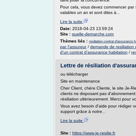
faire jouer la concurrence.
Pour cela, vous devez commencer par s
valables un an et sont dites à...
Lire la suite
Date:
2018-04-23 13:59:24
Site :
quelle-demarche.com
Thèmes liés :
resiliation contrat d'assurance h
par l'assureur
/
demande de resiliation 
d'un contrat d'assurance habitation
/
re
Lettre de résiliation d'assura
ou télécharger
Site en maintenance
Cher Client, chère Cliente, le site Je-Re
clients ne disposant pas d'abonnement
résiliation ultérieurement. Merci pour 
Vous avez besoin d'aide pour rédiger vo
support grâce à notre...
Lire la suite
Site :
https://www.je-resilie.fr