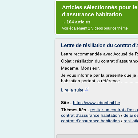
Articles sélectionnés pour le 
d'assurance habitation
104 articles
→
Voir également
2 Vidéos
pour ce thème
Lettre de résiliation du contrat d’
Lettre recommandée avec Accusé de R
Objet : résiliation du contrat d'assuranc
Madame, Monsieur,
Je vous informe par la présente que je
habitation portant la référence ................
Lire la suite
Site :
https://www.lebonbail.be
Thèmes liés :
resilier un contrat d'ass
contrat d'assurance habitation
/
delai d
contrat d'assurance habitation
/
resilia