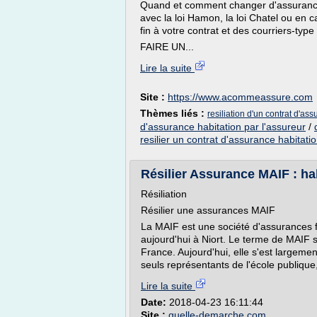
Quand et comment changer d'assurance h
avec la loi Hamon, la loi Chatel ou en
fin à votre contrat et des courriers-type
FAIRE UN...
Lire la suite
Site :
https://www.acommeassure.com
Thèmes liés :
resiliation d'un contrat d'ass
d'assurance habitation par l'assureur
/
resilier un contrat d'assurance habitatio
Résilier Assurance MAIF : hab
Résiliation
Résilier une assurances MAIF
La MAIF est une société d'assurances f
aujourd'hui à Niort. Le terme de MAIF s
France. Aujourd'hui, elle s'est largeme
seuls représentants de l'école publiqu
Lire la suite
Date:
2018-04-23 16:11:44
Site :
quelle-demarche.com