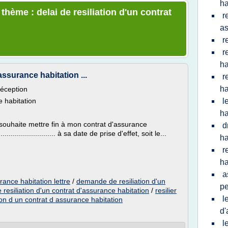
ha
thème : delai de resiliation d'un contrat
r
as
r
r
ha
assurance habitation ...
r
ha
éception
e habitation
l
ha
 souhaite mettre fin à mon contrat d'assurance
d
......................... à sa date de prise d'effet, soit le...
ha
r
ha
a
urance habitation lettre
/
demande de resiliation d'un
pe
e resiliation d'un contrat d'assurance habitation
/
resilier
l
tion d un contrat d assurance habitation
d'
l