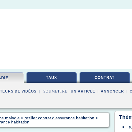
TAUX
CONTRAT
ADIE
TEURS DE VIDÉOS
| SOUMETTRE :
UN ARTICLE
|
ANNONCER
|
Thèm
nce maladie
>
resilier contrat d'assurance habitation
>
urance habitation
r