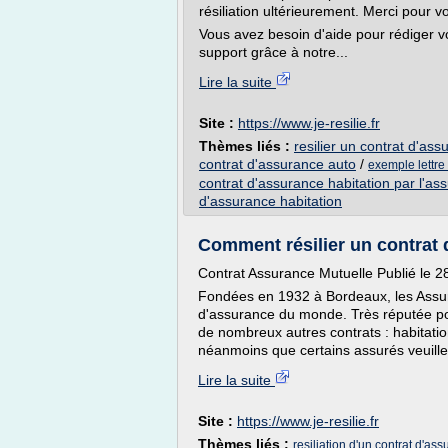
résiliation ultérieurement. Merci pour 
Vous avez besoin d'aide pour rédiger vo
support grâce à notre...
Lire la suite
Site :
https://www.je-resilie.fr
Thèmes liés :
resilier un contrat d'a
contrat d'assurance auto
/
exemple lettre 
contrat d'assurance habitation par l'as
d'assurance habitation
Comment résilier un contrat 
Contrat Assurance Mutuelle Publié le 2
Fondées en 1932 à Bordeaux, les Assur
d'assurance du monde. Très réputée p
de nombreux autres contrats : habitatio
néanmoins que certains assurés veuillent
Lire la suite
Site :
https://www.je-resilie.fr
Thèmes liés :
resiliation d'un contrat d'ass