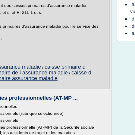
a
nt des caisses primaires d'assurance maladie :
vi
 et s. et R. 211-1 et s.
d
d
 primaires d'assurance maladie pour le service des
a
...
assurance maladie
caisse primaire d
/
maire de l assurance maladie
caisse d
/
maire assurance maladie
ies professionnelles (AT-MP ...
sionnelles
ssionnels (rubrique sélectionnée)
ssionnels
ies professionnelle (AT-MP) de la Sécurité sociale
, les accidents de trajet et les maladies