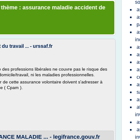
so
e thème : assurance maladie accident de
a
a
p
a
in
u travail ... - urssaf.fr
a
a
a
 des professions libérales ne couvre pas le risque des
a
domicile/travail, ni les maladies professionnelles.
c
r de cette assurance volontaire doivent s'adresser à
a
ie ( Cpam ).
s
a
a
in
a
a
E MALADIE ... - legifrance.gouv.fr
in