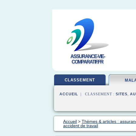
ASSURANCE-VIE-
COMPARATIF.FR
CLASSEMENT
MAL
ACCUEIL
| CLASSEMENT :
SITES
,
AU
Accueil
>
Thèmes & articles : assura
accident de travail