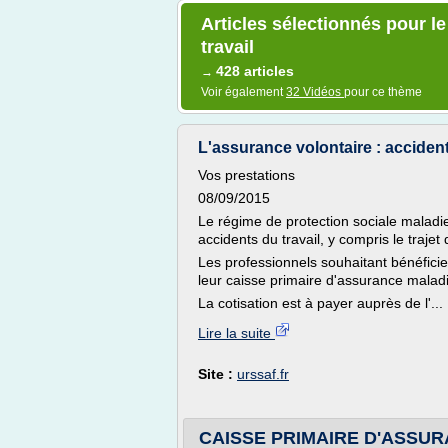
Articles sélectionnés pour l
travail
428 articles
→
Voir également
32 Vidéos
pour ce thème
L'assurance volontaire : accident d
Vos prestations
08/09/2015
Le régime de protection sociale maladie
accidents du travail, y compris le trajet 
Les professionnels souhaitant bénéficie
leur caisse primaire d'assurance malad
La cotisation est à payer auprès de l'...
Lire la suite
Site :
urssaf.fr
CAISSE PRIMAIRE D'ASSURANC