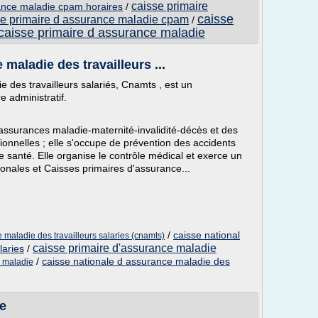
caisse primaire
ance maladie cpam horaires
/
caisse
se primaire d assurance maladie cpam
/
caisse primaire d assurance maladie
maladie des travailleurs ...
 des travailleurs salariés, Cnamts , est un
e administratif.
 assurances maladie-maternité-invalidité-décès et des
sionnelles ; elle s'occupe de prévention des accidents
 de santé. Elle organise le contrôle médical et exerce un
ionales et Caisses primaires d'assurance...
/
caisse national
 maladie des travailleurs salaries (cnamts)
caisse primaire d'assurance maladie
laries
/
/
caisse nationale d assurance maladie des
e maladie
ie