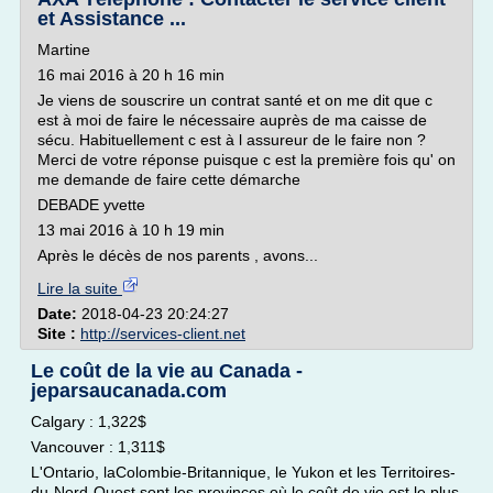
et Assistance ...
Martine
16 mai 2016 à 20 h 16 min
Je viens de souscrire un contrat santé et on me dit que c
est à moi de faire le nécessaire auprès de ma caisse de
sécu. Habituellement c est à l assureur de le faire non ?
Merci de votre réponse puisque c est la première fois qu' on
me demande de faire cette démarche
DEBADE yvette
13 mai 2016 à 10 h 19 min
Après le décès de nos parents , avons...
Lire la suite
Date:
2018-04-23 20:24:27
Site :
http://services-client.net
Le coût de la vie au Canada -
jeparsaucanada.com
Calgary : 1,322$
Vancouver : 1,311$
L'Ontario, laColombie-Britannique, le Yukon et les Territoires-
du-Nord-Ouest sont les provinces où le coût de vie est le plus