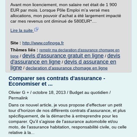
Avant mon licenciement, mon salaire net était de 1 900
EUR par mois. Lorsque Pôle Emploi m'a versé mes
allocations, mon pouvoir d'achat a été largement impacté
car mes revenus ont diminué de 580EUR*....
Lire la suite
Site :
http://www.cofinoga.fr
Thèmes liés :
remplir ma declaration d'assurance chomage en
devis d'assurance gratuit en ligne
devis
/
/
ligne
d'assurance en ligne
devis d assurance en
/
ligne
/
declaration d'assurance chomage en ligne
Comparer ses contrats d'assurance -
Economiser et ...
Olivier G + / octobre 18, 2013 / Budget au quotidien /
Permalink
Dans ce nouvel article, je vous propose d'effectuer un petit
tour d'horizon de nos différents contrats d'assurance, et plus
spécifiquement, de la démarche à entreprendre pour les
comparer. Qu'il s'agisse de l'assurance automobile et/ou
moto, de l'assurance habitation, responsabilité civile, ou celle
relative à la...