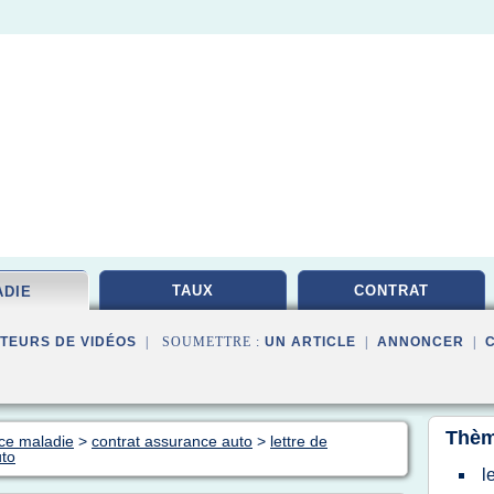
TAUX
CONTRAT
ADIE
TEURS DE VIDÉOS
| SOUMETTRE :
UN ARTICLE
|
ANNONCER
|
Thèm
nce maladie
>
contrat assurance auto
>
lettre de
uto
l