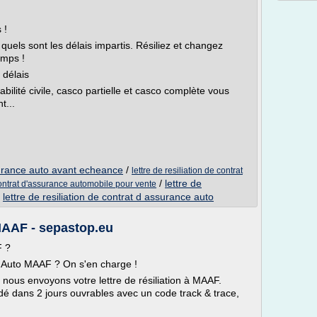
 !
quels sont les délais impartis. Résiliez et changez
emps !
 délais
lité civile, casco partielle et casco complète vous
t...
ssurance auto avant echeance
/
lettre de resiliation de contrat
/
lettre de
contrat d'assurance automobile pour vente
/
lettre de resiliation de contrat d assurance auto
MAAF - sepastop.eu
F ?
e Auto MAAF ? On s'en charge !
et nous envoyons votre lettre de résiliation à MAAF.
é dans 2 jours ouvrables avec un code track & trace,