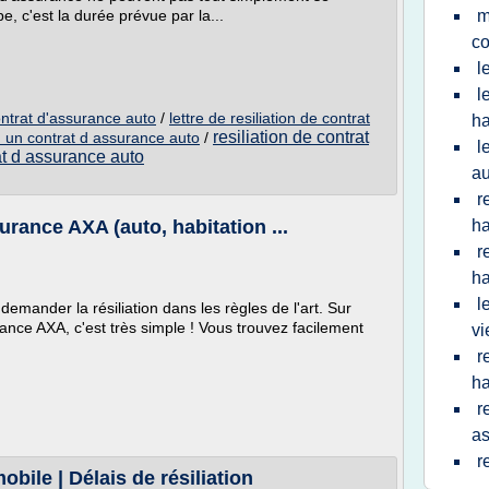
pe, c'est la durée prévue par la...
m
co
l
l
contrat d'assurance auto
/
lettre de resiliation de contrat
ha
resiliation de contrat
n d un contrat d assurance auto
/
l
rat d assurance auto
au
r
urance AXA (auto, habitation ...
ha
r
ha
l
mander la résiliation dans les règles de l'art. Sur
ance AXA, c'est très simple ! Vous trouvez facilement
vi
r
ha
r
as
r
bile | Délais de résiliation