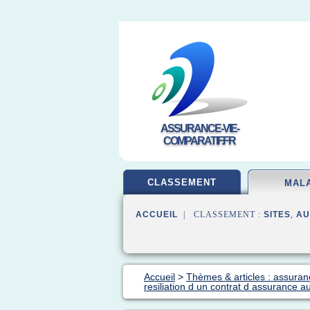
ASSURANCE-VIE-
COMPARATIF.FR
CLASSEMENT
MAL
ACCUEIL
| CLASSEMENT :
SITES
,
AU
Accueil
>
Thèmes & articles : assura
resiliation d un contrat d assurance a