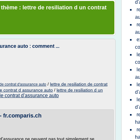
d'
thème : lettre de resiliation d un contrat
r
au
r
au
e
surance auto : comment ...
co
l
co
l
au
/
lettre de resiliation de contrat
l
 de contrat d'assurance auto
 de contrat d assurance auto
/
lettre de resiliation d un
d'
 de contrat d'assurance auto
l
d'
r
- fr.comparis.ch
ha
r
ha
 d'assurance ne peuvent pas tout simplement se