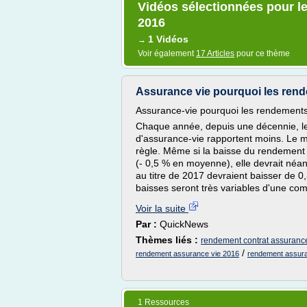
Vidéos sélectionnées pour l
2016
1 Vidéos
→
Voir également
17 Articles
pour ce thème
Assurance vie pourquoi les rend
Assurance-vie pourquoi les rendements
Chaque année, depuis une décennie, le
d'assurance-vie rapportent moins. Le m
règle. Même si la baisse du rendemen
(- 0,5 % en moyenne), elle devrait néanm
au titre de 2017 devraient baisser de 
baisses seront très variables d'une com
Voir la suite
Par :
QuickNews
Thèmes liés :
rendement contrat assurance
/
rendement assurance vie 2016
rendement assura
1 Ressources