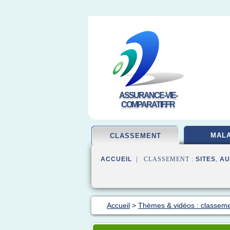
ASSURANCE-VIE-
COMPARATIF.FR
MALA
CLASSEMENT
ACCUEIL
| CLASSEMENT :
SITES
,
AU
Accueil
>
Thèmes & vidéos : classem