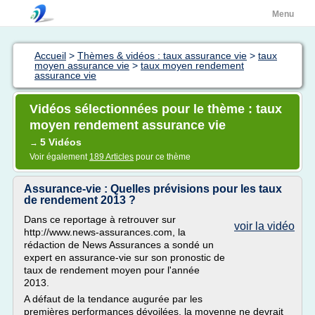
Menu
Accueil
>
Thèmes & vidéos : taux assurance vie
>
taux
moyen assurance vie
>
taux moyen rendement
assurance vie
Vidéos sélectionnées pour le thème : taux
moyen rendement assurance vie
5 Vidéos
→
Voir également
189 Articles
pour ce thème
Assurance-vie : Quelles prévisions pour les taux
de rendement 2013 ?
Dans ce reportage à retrouver sur
voir la vidéo
http://www.news-assurances.com, la
rédaction de News Assurances a sondé un
expert en assurance-vie sur son pronostic de
taux de rendement moyen pour l'année
2013.
A défaut de la tendance augurée par les
premières performances dévoilées, la moyenne ne devrait