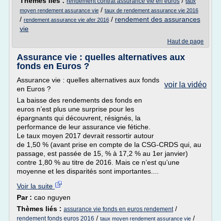
Thèmes liés :
/
rendement contrat assurance vie en euros
taux
/
moyen rendement assurance vie
taux de rendement assurance vie 2016
/
/
rendement des assurances
rendement assurance vie afer 2016
vie
Haut de page
Assurance vie : quelles alternatives aux
fonds en Euros ?
Assurance vie : quelles alternatives aux fonds
voir la vidéo
en Euros ?
La baisse des rendements des fonds en
euros n’est plus une surprise pour les
épargnants qui découvrent, résignés, la
performance de leur assurance vie fétiche.
Le taux moyen 2017 devrait ressortir autour
de 1,50 % (avant prise en compte de la CSG-CRDS qui, au
passage, est passée de 15, % à 17,2 % au 1er janvier)
contre 1,80 % au titre de 2016. Mais ce n’est qu’une
moyenne et les disparités sont importantes....
Voir la suite
Par :
cao nguyen
Thèmes liés :
/
assurance vie fonds en euros rendement
/
/
rendement fonds euros 2016
taux moyen rendement assurance vie