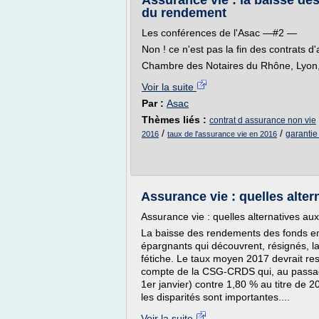
Assurance vie : la baisse des
du rendement
Les conférences de l'Asac —#2 —
Non ! ce n'est pas la fin des contrats d
Chambre des Notaires du Rhône, Lyon
Voir la suite
Par :
Asac
Thèmes liés :
contrat d assurance non vie
/
/
garantie
2016
taux de l'assurance vie en 2016
Assurance vie : quelles alte
Assurance vie : quelles alternatives au
La baisse des rendements des fonds en 
épargnants qui découvrent, résignés, l
fétiche. Le taux moyen 2017 devrait res
compte de la CSG-CRDS qui, au passag
1er janvier) contre 1,80 % au titre de 
les disparités sont importantes....
Voir la suite