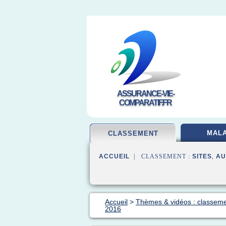
ASSURANCE-VIE-
COMPARATIF.FR
MALA
CLASSEMENT
ACCUEIL
| CLASSEMENT :
SITES
,
AU
Accueil
>
Thèmes & vidéos : classem
2016