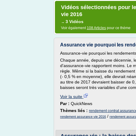
Vidéos sélectionnées pour l
vie 2016
3 Vidéos
→
Voir également
108 Articles
pour ce thème
Assurance vie pourquoi les rend
Assurance-vie pourquoi les rendements
Chaque année, depuis une décennie, le
d'assurance-vie rapportent moins. Le m
règle. Même si la baisse du rendemen
(- 0,5 % en moyenne), elle devrait néanm
au titre de 2017 devraient baisser de 
baisses seront très variables d'une com
Voir la suite
Par :
QuickNews
Thèmes liés :
rendement contrat assurance
/
rendement assurance vie 2016
rendement assura