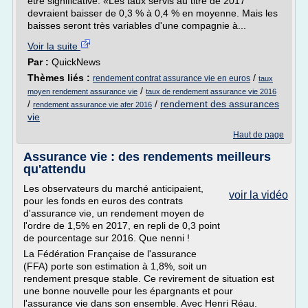
être significative. «Les taux servis au titre de 2017
devraient baisser de 0,3 % à 0,4 % en moyenne. Mais les
baisses seront très variables d'une compagnie à...
Voir la suite
Par :
QuickNews
Thèmes liés :
/
rendement contrat assurance vie en euros
taux
/
moyen rendement assurance vie
taux de rendement assurance vie 2016
/
/
rendement des assurances
rendement assurance vie afer 2016
vie
Haut de page
Assurance vie : des rendements meilleurs
qu'attendu
Les observateurs du marché anticipaient,
voir la vidéo
pour les fonds en euros des contrats
d'assurance vie, un rendement moyen de
l'ordre de 1,5% en 2017, en repli de 0,3 point
de pourcentage sur 2016. Que nenni !
La Fédération Française de l'assurance
(FFA) porte son estimation à 1,8%, soit un
rendement presque stable. Ce revirement de situation est
une bonne nouvelle pour les épargnants et pour
l'assurance vie dans son ensemble. Avec Henri Réau.