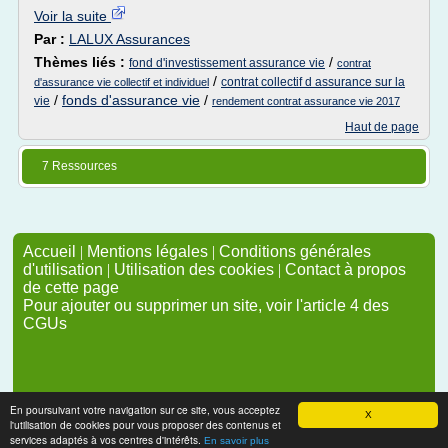
Voir la suite
Par :
LALUX Assurances
Thèmes liés :
/
fond d'investissement assurance vie
contrat
/
contrat collectif d assurance sur la
d'assurance vie collectif et individuel
/
fonds d'assurance vie
/
vie
rendement contrat assurance vie 2017
Haut de page
7 Ressources
Accueil
|
Mentions légales
|
Conditions générales
d'utilisation
|
Utilisation des cookies
|
Contact à propos
de cette page
Pour ajouter ou supprimer un site, voir l'article 4 des
CGUs
En poursuivant votre navigation sur ce site, vous acceptez
X
l'utilisation de cookies pour vous proposer des contenus et
services adaptés à vos centres d'intérêts.
En savoir plus