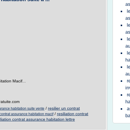
as
l
as
l
as
l
au
l
ha
l
au
r
tation Macif...
in
r
gratuite.com
ha
/
resilier un contrat
a
surance habitation suite vente
/
resiliation contrat
 contrat assurance habitation macif
b
iliation contrat assurance habitation lettre