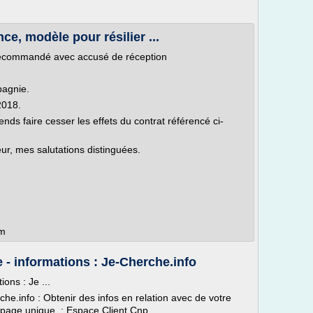
nce, modèle pour résilier ...
n recommandé avec accusé de réception
pagnie.
2018.
tends faire cesser les effets du contrat référencé ci-
r, mes salutations distinguées.
om
- informations : Je-Cherche.info
ons : Je ...
e.info : Obtenir des infos en relation avec de votre
age unique. : Espace Client Cnp ...