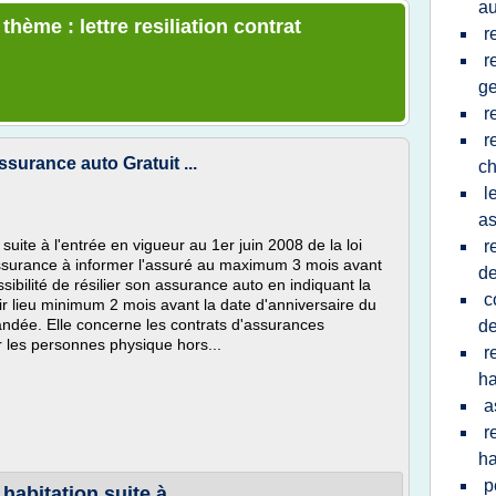
au
thème : lettre resiliation contrat
r
r
ge
r
r
ssurance auto Gratuit ...
ch
l
as
 suite à l'entrée en vigueur au 1er juin 2008 de la loi
r
assurance à informer l'assuré au maximum 3 mois avant
d
ibilité de résilier son assurance auto en indiquant la
c
oir lieu minimum 2 mois avant la date d'anniversaire du
andée. Elle concerne les contrats d'assurances
d
r les personnes physique hors...
r
ha
a
r
h
p
habitation suite à ...