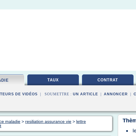
TAUX
CONTRAT
ADIE
TEURS DE VIDÉOS
| SOUMETTRE :
UN ARTICLE
|
ANNONCER
|
Thèm
nce maladie
>
resiliation assurance vie
>
lettre
t
l