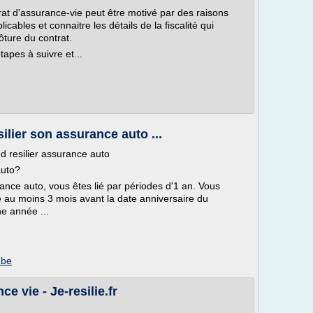
trat d'assurance-vie peut être motivé par des raisons
licables et connaitre les détails de la fiscalité qui
ôture du contrat.
tapes à suivre et...
lier son assurance auto ...
nd resilier assurance auto
auto?
ance auto, vous êtes lié par périodes d'1 an. Vous
re au moins 3 mois avant la date anniversaire du
ne année ...
.be
ce vie - Je-resilie.fr