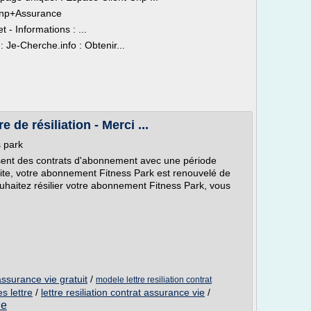
+Cnp+Assurance
- Informations : ...
 Je-Cherche.info : Obtenir...
e de résiliation - Merci ...
s park
osent des contrats d'abonnement avec une période
ite, votre abonnement Fitness Park est renouvelé de
uhaitez résilier votre abonnement Fitness Park, vous
 assurance vie gratuit
/
modele lettre resiliation contrat
s lettre
/
lettre resiliation contrat assurance vie
/
ie